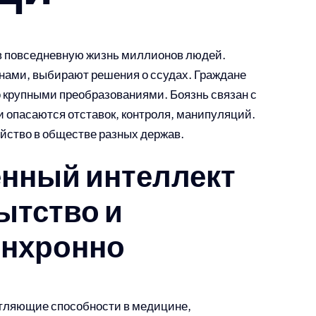
в повседневную жизнь миллионов людей.
нами, выбирают решения о ссудах. Граждане
о
крупными преобразованиями. Боязнь связан с
и опасаются отставок, контроля, манипуляций.
йство в обществе разных держав.
енный интеллект
ытство и
инхронно
тляющие способности в медицине,