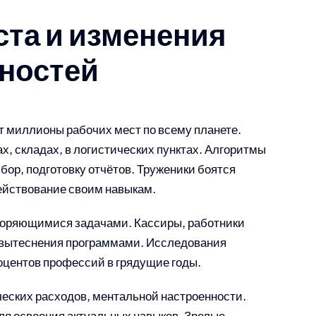
ста и изменения
ностей
 миллионы рабочих мест по всему планете.
х, складах, в логистических пунктах. Алгоритмы
бор, подготовку отчётов. Труженики боятся
действование своим навыкам.
торяющимися задачами. Кассиры, работники
й вытеснения программами. Исследования
оцентов профессий в грядущие годы.
еских расходов, ментальной настроенности.
я освоения актуальных навыков. Зрелые