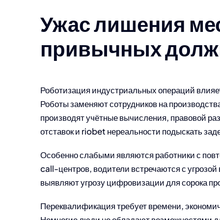
Ужас лишения ме
привычных долж
Роботизация индустриальных операций влияет
Роботы заменяют сотрудников на производства
производят учётные вычисления, правовой раз
отставок и riobet нереальности подыскать за
Особенно слабыми являются работники с пов
call-центров, водители встречаются с угрозо
выявляют угрозу цифровизации для сорока пр
Переквалификация требует времени, экономич
Немногие люди не обладают возможностями дл