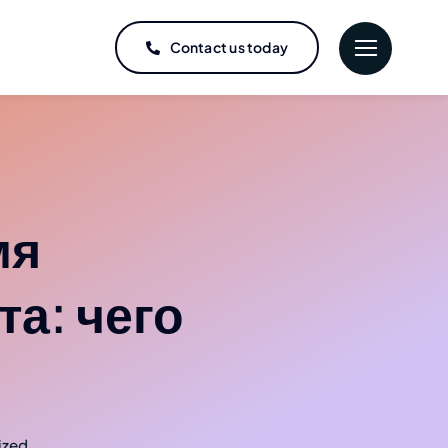
Contact us today
мя
а: чего
ized