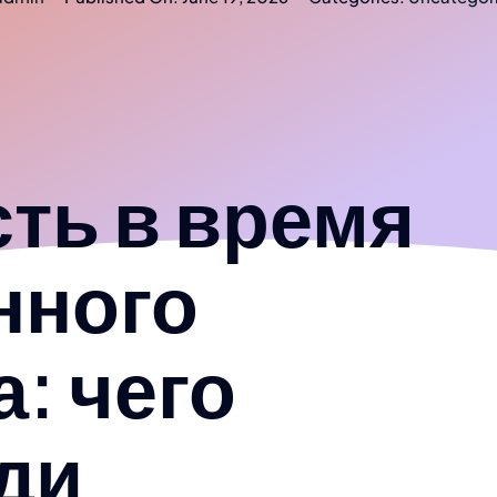
ть в время
нного
: чего
ди