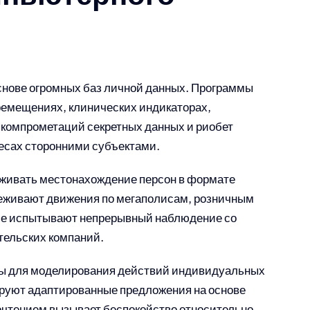
снове огромных баз личной данных. Программы
емещениях, клинических индикаторах,
 компрометаций секретных данных и риобет
есах сторонними субъектами.
живать местонахождение персон в формате
леживают движения по мегаполисам, розничным
ие испытывают непрерывный наблюдение со
тельских компаний.
ы для моделирования действий индивидуальных
уют адаптированные предложения на основе
очтением вызывает беспокойство относительно