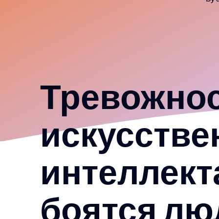
Тревожнос
искусстве
интеллекта
боятся лю