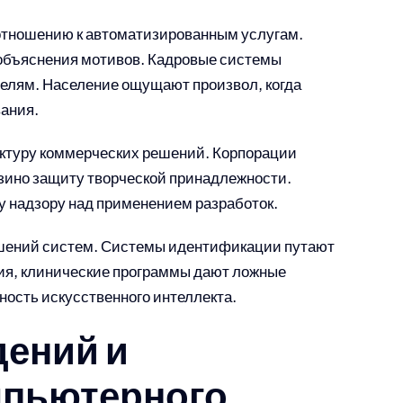
отношению к автоматизированным услугам.
 объяснения мотивов. Кадровые системы
телям. Население ощущают произвол, когда
ания.
ктуру коммерческих решений. Корпорации
азино защиту творческой принадлежности.
у надзору над применением разработок.
шений систем. Системы идентификации путают
ия, клинические программы дают ложные
ость искусственного интеллекта.
дений и
мпьютерного