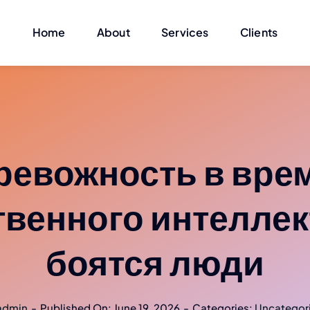
Home
About
Services
Clients
ревожность в вре
твенного интеллект
боятся люди
admin
-
Published On: June 19, 2026
-
Categories:
Uncategor