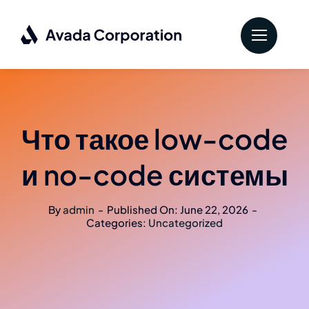
Skip
to
content
Что такое low-code
и no-code системы
By
admin
-
Published On: June 22, 2026
-
Categories:
Uncategorized